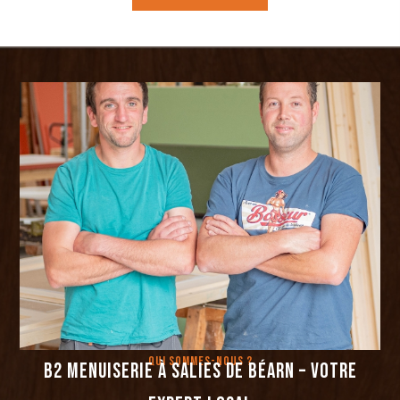
Qui sommes-nous ?
B2 Menuiserie à Salies de Béarn – Votre