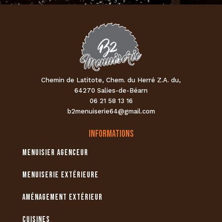
e
m
o
d
e
r
Chemin de Latitote, Chem. du Herré Z.A. du,
n
64270 Salies-de-Béarn
e
06 21 58 13 16
n
b2menuiserie64@gmail.com
o
i
informations
r
Menuisier agenceur
e
a
Menuiserie extérieure
v
e
Aménagement extérieur
c
î
Cuisines